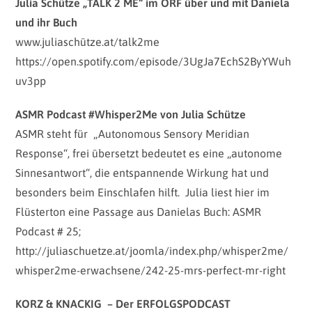
Julia Schütze „TALK 2 ME“ im ORF über und mit Daniela
und ihr Buch
www.juliaschütze.at/talk2me
https://open.spotify.com/episode/3UgJa7EchS2ByYWuh
uv3pp
ASMR Podcast #Whisper2Me von Julia Schütze
ASMR steht für „Autonomous Sensory Meridian
Response“, frei übersetzt bedeutet es eine „autonome
Sinnesantwort“, die entspannende Wirkung hat und
besonders beim Einschlafen hilft. Julia liest hier im
Flüsterton eine Passage aus Danielas Buch: ASMR
Podcast # 25;
http://juliaschuetze.at/joomla/index.php/whisper2me/
whisper2me-erwachsene/242-25-mrs-perfect-mr-right
KORZ & KNACKIG – Der ERFOLGSPODCAST