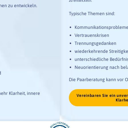
zu entwickeln.
nen zu entwickeln.
Typische Themen sind:
Kommunikationsprobleme i
Vertrauenskrisen
Trennungsgedanken
wiederkehrende Streitigke
unterschiedliche Bedürfn
Neuorientierung nach be
d
Die Paarberatung kann vor Or
ehr Klarheit, innere
Vereinbaren Sie ein unver
Klarhe