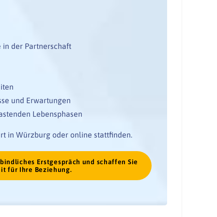
n der Partnerschaft
iten
isse und Erwartungen
lastenden Lebensphasen
t in Würzburg oder online stattfinden.
bindliches Erstgespräch und schaffen Sie
it für Ihre Beziehung.